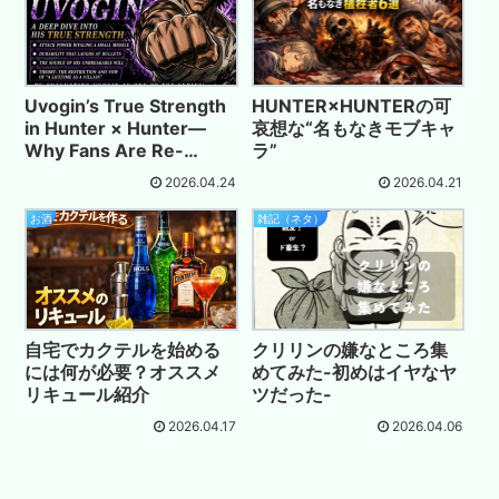
Uvogin’s True Strength
HUNTER×HUNTERの可
in Hunter × Hunter—
哀想な“名もなきモブキャ
Why Fans Are Re-
ラ”
Evaluating Him
2026.04.24
2026.04.21
お酒
雑記（ネタ）
自宅でカクテルを始める
クリリンの嫌なところ集
には何が必要？オススメ
めてみた-初めはイヤなヤ
リキュール紹介
ツだった-
2026.04.17
2026.04.06