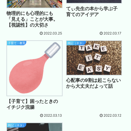
てぃ先生の本から学ぶ子
物理的にも心理的にも
育てのアイデア
「見える」ことが大事。
【視認性】の大切さ
2022.03.25
2022.03.17
子育て・教育
雑記（ネタ）
心配事の9割は起こらない
から大丈夫だよって話
【子育て】困ったときの
イチジク浣腸
2022.03.13
2022.03.12
雑記（ネタ）