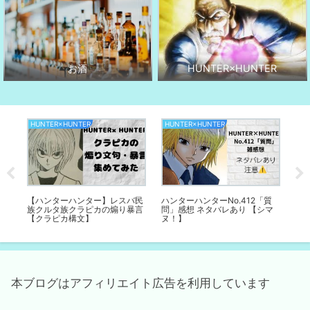
HUNTER×HUNTER
お酒
HUNTER×HUNTER
HUNTER×HUNTER
ド
【ハンターハンター】レスバ民
ハンターハンターNo.412「質
ド
レ
族クルタ族クラピカの煽り暴言
問」感想 ネタバレあり 【シマ
に
【クラピカ構文】
ヌ！】
本ブログはアフィリエイト広告を利用しています