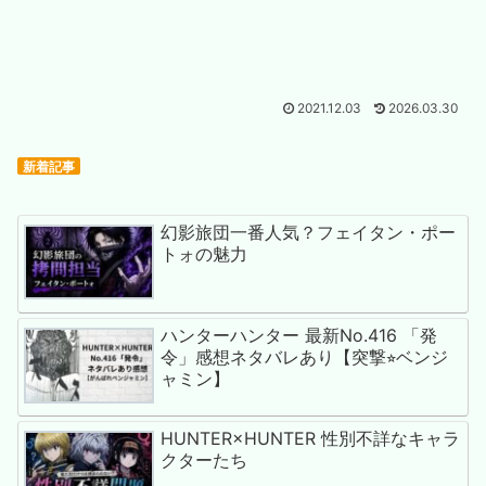
2021.12.03
2026.03.30
新着記事
幻影旅団一番人気？フェイタン・ポー
トォの魅力
ハンターハンター 最新No.416 「発
令」感想ネタバレあり【突撃⭐︎ベンジ
ャミン】
HUNTER×HUNTER 性別不詳なキャラ
クターたち