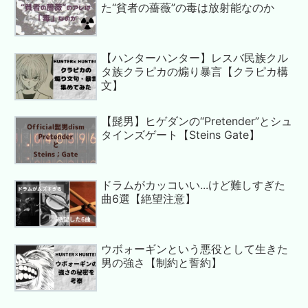
た“貧者の薔薇”の毒は放射能なのか
【ハンターハンター】レスバ民族クル
タ族クラピカの煽り暴言【クラピカ構
文】
【髭男】ヒゲダンの“Pretender”とシュ
タインズゲート【Steins Gate】
ドラムがカッコいい...けど難しすぎた
曲6選【絶望注意】
ウボォーギンという悪役として生きた
男の強さ【制約と誓約】