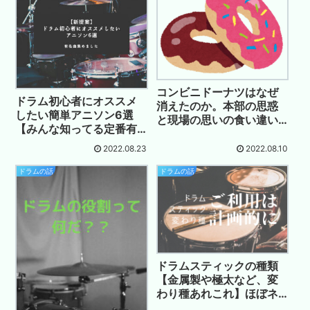
コンビニドーナツはなぜ
ドラム初心者にオススメ
消えたのか。本部の思惑
したい簡単アニソン6選
と現場の思いの食い違い
【みんな知ってる定番有
と…
名曲】
2022.08.23
2022.08.10
ドラムの話
ドラムの話
ドラムスティックの種類
【金属製や極太など、変
わり種あれこれ】ほぼネ
タ用