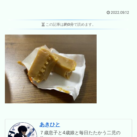
2022.09.12
この記事は
約0分
で読めます。
あきひと
７歳息子と4歳娘と毎日たたかう二児の