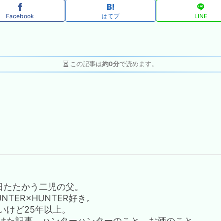
Facebook
はてブ
LINE
この記事は
約0分
で読めます。
日たたかう二児の父。
TER×HUNTER好き。
いけど25年以上。
けた記事、ハンターハンターのこと、お酒のこと。