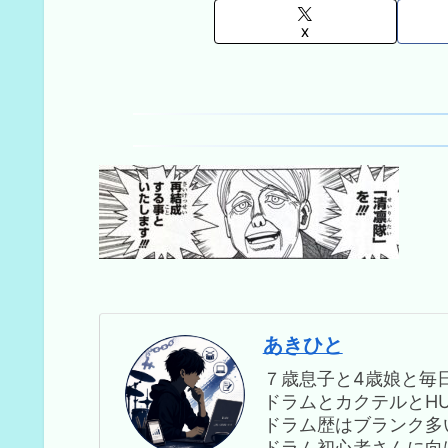
X
あきひと
７歳息子と4歳娘と毎
ドラムとカクテルとHUN
ドラム歴はブランク多
ドラム初心者さんに向