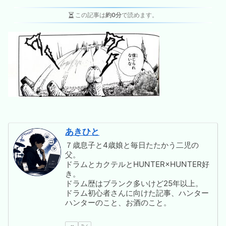
この記事は
約0分
で読めます。
あきひと
７歳息子と4歳娘と毎日たたかう二児の
父。
ドラムとカクテルとHUNTER×HUNTER好
き。
ドラム歴はブランク多いけど25年以上。
ドラム初心者さんに向けた記事、ハンター
ハンターのこと、お酒のこと。