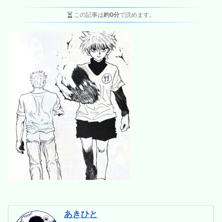
この記事は
約0分
で読めます。
あきひと