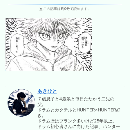
この記事は
約0分
で読めます。
あきひと
７歳息子と4歳娘と毎日たたかう二児の
父。
ドラムとカクテルとHUNTER×HUNTER好
き。
ドラム歴はブランク多いけど25年以上。
ドラム初心者さんに向けた記事、ハンター