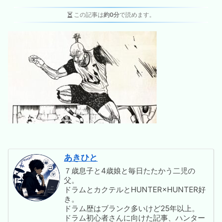
この記事は
約0分
で読めます。
あきひと
７歳息子と4歳娘と毎日たたかう二児の
父。
ドラムとカクテルとHUNTER×HUNTER好
き。
ドラム歴はブランク多いけど25年以上。
ドラム初心者さんに向けた記事、ハンター