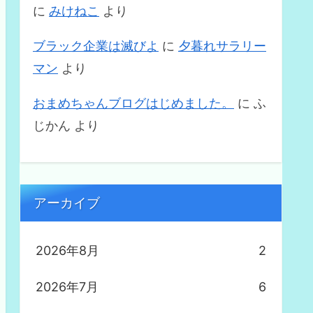
に
みけねこ
より
ブラック企業は滅びよ
に
夕暮れサラリー
マン
より
おまめちゃんブログはじめました。
に
ふ
じかん
より
アーカイブ
2026年8月
2
2026年7月
6