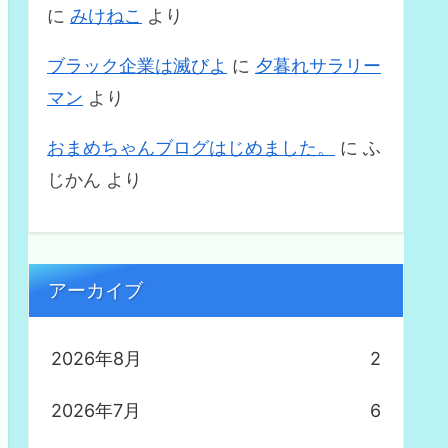
に
みけねこ
より
ブラック企業は滅びよ
に
夕暮れサラリー
マン
より
おまめちゃんブログはじめました。
に
ふ
じかん
より
アーカイブ
2026年8月
2
2026年7月
6