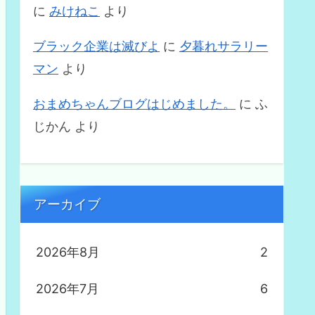
に
みけねこ
より
ブラック企業は滅びよ
に
夕暮れサラリー
マン
より
おまめちゃんブログはじめました。
に
ふ
じかん
より
アーカイブ
2026年8月
2
2026年7月
6