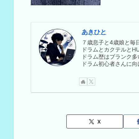
あきひと
７歳息子と4歳娘と毎
ドラムとカクテルとHUN
ドラム歴はブランク多
ドラム初心者さんに向
X