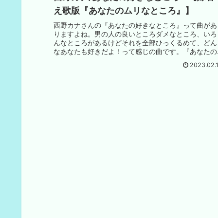
え歌版『あなたのムリなところ』】
西野カナさんの『あなたの好きなところ』って曲があ
りますよね。男の人の良いところダメなところ、いろ
んなところがあるけどそれを全部ひっくるめて、どん
なあなたも好きだよ！って感じの曲です。『あなたの
好きなところ』原曲をAmazon Musicで聴...
2023.02.