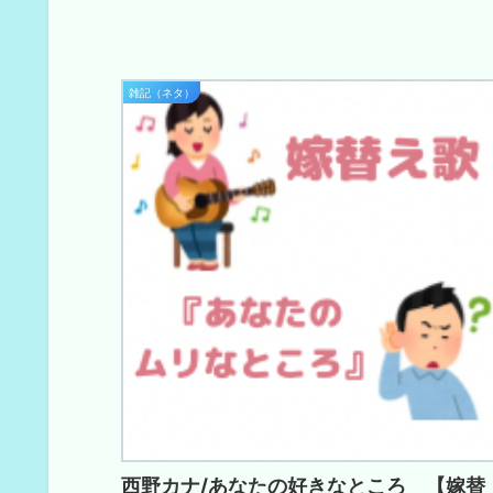
雑記（ネタ）
西野カナ/あなたの好きなところ 【嫁替