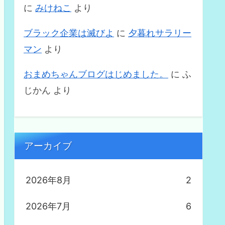
に
みけねこ
より
ブラック企業は滅びよ
に
夕暮れサラリー
マン
より
おまめちゃんブログはじめました。
に
ふ
じかん
より
アーカイブ
2026年8月
2
2026年7月
6