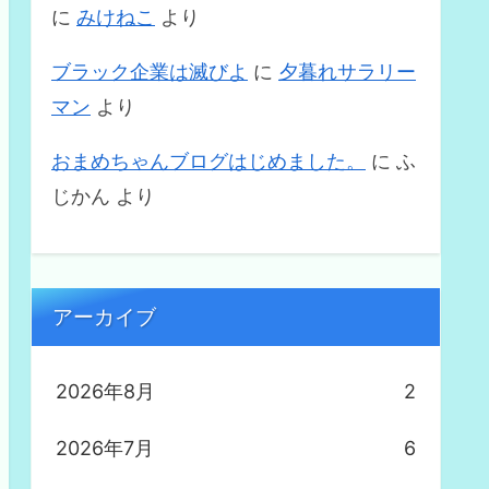
に
みけねこ
より
ブラック企業は滅びよ
に
夕暮れサラリー
マン
より
おまめちゃんブログはじめました。
に
ふ
じかん
より
アーカイブ
2026年8月
2
2026年7月
6