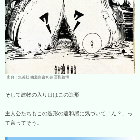
出典：集英社 幽遊白書10巻 冨樫義博
そして建物の入り口はこの造形。
主人公たちもこの造形の違和感に気づいて「ん？」っ
て言ってそう。