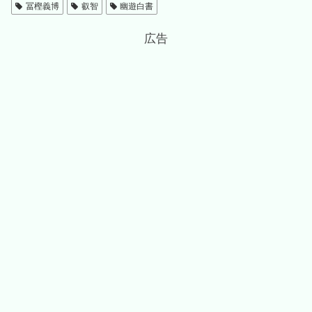
冨樫義博
叡智
幽遊白書
広告