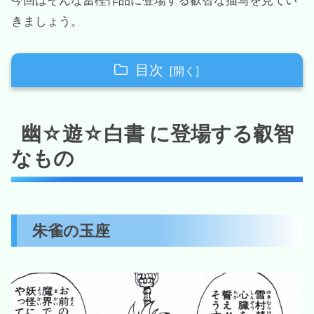
きましょう。
目次
幽☆遊☆白書 に登場する叡智なもの
幽☆遊☆白書 に登場する叡智
朱雀の玉座
なもの
暗黒武術会会場の外観
暗黒武術会会場の入り口
魔界のオジギソウ
朱雀の玉座
HUNTER×HUNTERに登場する叡智なもの
身重の石
ウェルフィンのミサイルマン
ホイコーロ王の守護霊獣