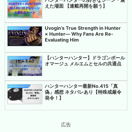
HUNTER×HUNTER
えた場面 【連載再開を願う】
Uvogin’s True Strength in Hunter
HUNTER×HUNTER
× Hunter— Why Fans Are Re-
Evaluating Him
【ハンターハンター】ドラゴンボール
HUNTER×HUNTER
オマージュ メルエムとセルの共通点
ハンターハンター最新No.415「真
HUNTER×HUNTER
偽」感想 ネタバレあり【特殊戒厳令
発令！】
広告