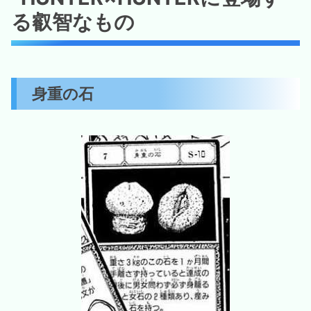
る叡智なもの
身重の石