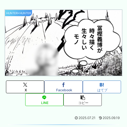
HUNTER×HUNTER
X
Facebook
はてブ
LINE
コピー
2025.07.21
2025.09.19