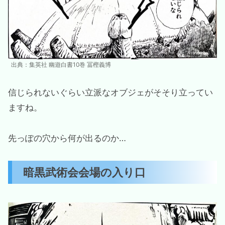
出典：集英社 幽遊白書10巻 冨樫義博
信じられないぐらい立派なオブジェがそそり立ってい
ますね。
先っぽの穴から何が出るのか…
暗黒武術会会場の入り口