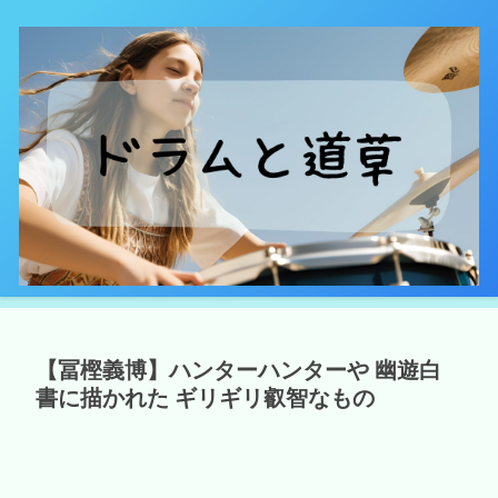
【冨樫義博】ハンターハンターや 幽遊白
書に描かれた ギリギリ叡智なもの