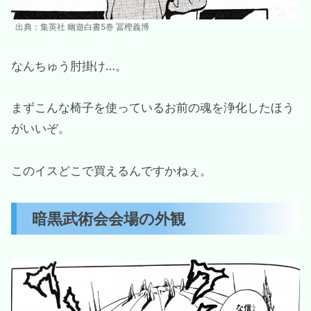
出典：集英社 幽遊白書5巻 冨樫義博
なんちゅう肘掛け…。
まずこんな椅子を使っているお前の魂を浄化したほう
がいいぞ。
このイスどこで買えるんですかねぇ。
暗黒武術会会場の外観