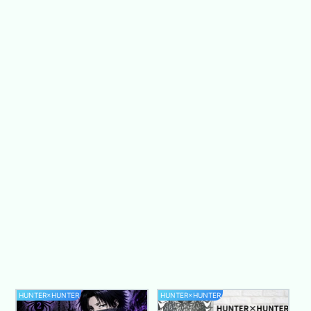
HUNTER×HUNTER
HUNTER×HUNTER