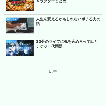
ャラクターまとめ
人生を変えるかもしれないポチる力の
雑記（ネタ）
話
30分のライブに魂を込めろって話と
ドラムの話
チケット代問題
広告