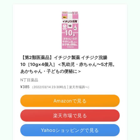
【第2類医薬品】イチジク製薬 イチジク浣腸
10［10g×4個入］＜乳幼児・赤ちゃん〜5才用。
あかちゃん・子どもの便秘に＞
N丁目薬品
¥385
（2022/03/14 23:30時点 | 楽天市場調べ）
Amazonで見る
楽天市場で見る
Yahooショッピングで見る