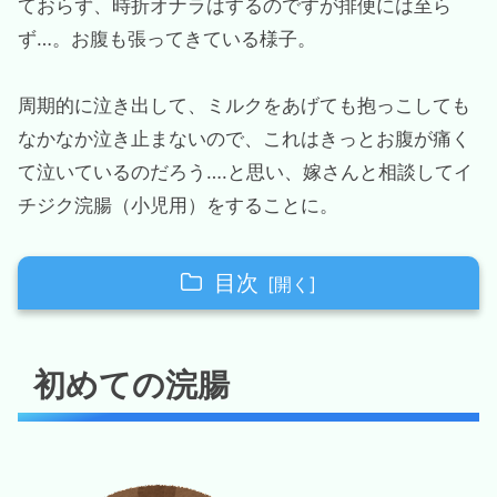
ておらず、時折オナラはするのですが排便には至ら
ず…。お腹も張ってきている様子。
周期的に泣き出して、ミルクをあげても抱っこしても
なかなか泣き止まないので、これはきっとお腹が痛く
て泣いているのだろう….と思い、嫁さんと相談してイ
チジク浣腸（小児用）をすることに。
目次
初めての浣腸
初めての浣腸
スッキリしてよかった。が…
生活習慣でなんとか