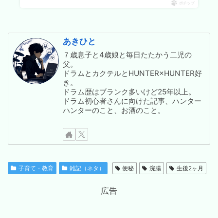
ポチップ
あきひと
７歳息子と4歳娘と毎日たたかう二児の
父。
ドラムとカクテルとHUNTER×HUNTER好
き。
ドラム歴はブランク多いけど25年以上。
ドラム初心者さんに向けた記事、ハンター
ハンターのこと、お酒のこと。
子育て・教育
雑記（ネタ）
便秘
浣腸
生後2ヶ月
広告