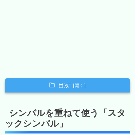
目次
シンバルを重ねて使う「スタックシンバル」
シンバルを重ねて使う「スタ
既製品・販売されているスタックシンバル
ックシンバル」
イスタンブール Agop クラップスタッ
ク