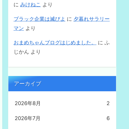
に
みけねこ
より
ブラック企業は滅びよ
に
夕暮れサラリー
マン
より
おまめちゃんブログはじめました。
に
ふ
じかん
より
アーカイブ
2026年8月
2
2026年7月
6