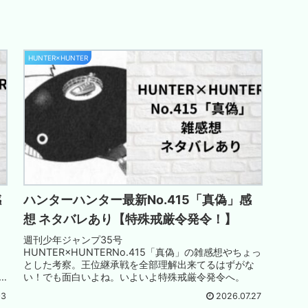
HUNTER×HUNTER
感
ハンターハンター最新No.415「真偽」感
想 ネタバレあり【特殊戒厳令発令！】
週刊少年ジャンプ35号
HUNTER×HUNTERNo.415「真偽」の雑感想やちょっ
とした考察。王位継承戦を全部理解出来てるはずがな
い！でも面白いよね。いよいよ特殊戒厳令発令へ。
03
2026.07.27