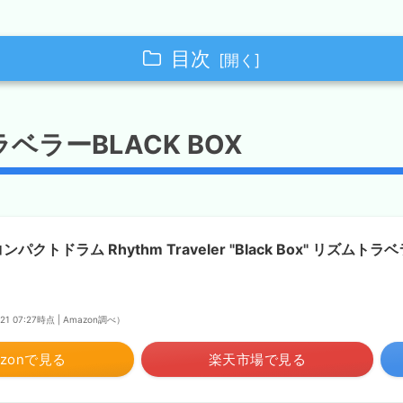
目次
CK BOX
ラベラーBLACK BOX
イト
ー
 パンケーキ
 コンパクトドラム Rhythm Traveler "Black Box" リズムト
/21 07:27時点 | Amazon調べ）
時の注意点
azonで見る
楽天市場で見る