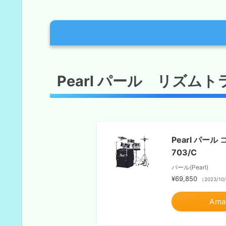
Pearl パール リズムトラベラーBLA
Pearl パール リズムト
Pearl パール リズムトラベラー・ラ
Pearl パール コンパクトトラベラ
TAMA Club-JAM Pancake タマ
Pearl パール
703/C
マイネル カクテルカホンキット
パール(Pearl)
カホン+スプラッシュシンバル
¥69,850
（2023/10
終わりに 簡易ドラムセットを使う
Am